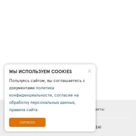
МЫ ИСПОЛЬЗУЕМ COOKIES
Пользуясь сайтом, вы соглашаетесь с
документами
политика
конфиденциальности
,
согласие на
обработку персональных данных
,
Правовая информация
Поддержка
Контакты
правила сайта
СОГЛАСЕН
© Платформа «ТурСайт Про» в.5.2.0 (2003 - 2026)